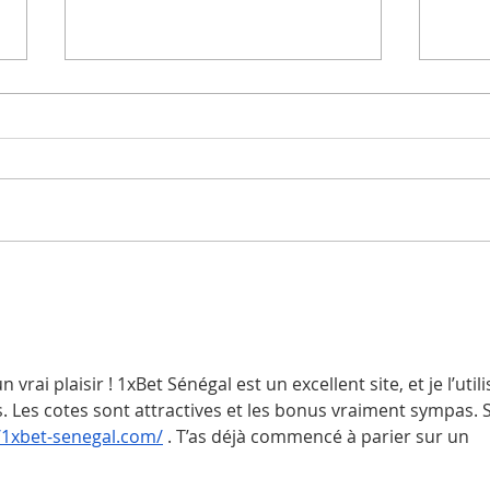
Semaine
Un
artistique du
ma
20 au 24.10.25
ad
n vrai plaisir ! 1xBet Sénégal est un excellent site, et je l’utili
. Les cotes sont attractives et les bonus vraiment sympas. S
/1xbet-senegal.com/
 . T’as déjà commencé à parier sur un 