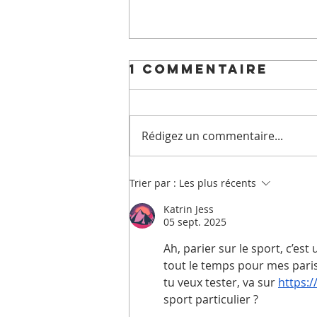
1 commentaire
Rédigez un commentaire...
✨ Les temps
Trier par :
Les plus récents
forts à venir à
Katrin Jess
l’EHPAD La
05 sept. 2025
Croix Rouge
Ah, parier sur le sport, c’est u
Russe A.O. ✨
tout le temps pour mes paris
tu veux tester, va sur 
https:/
sport particulier ?