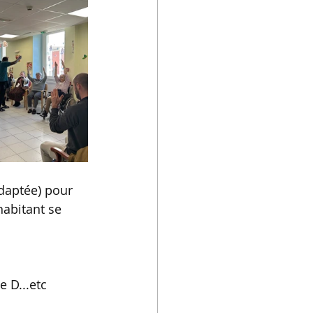
daptée) pour 
habitant se 
e D...etc