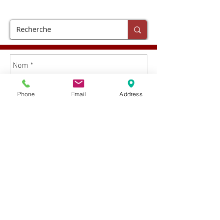
20 au 24.10.25
adieu
Phone
Email
Address