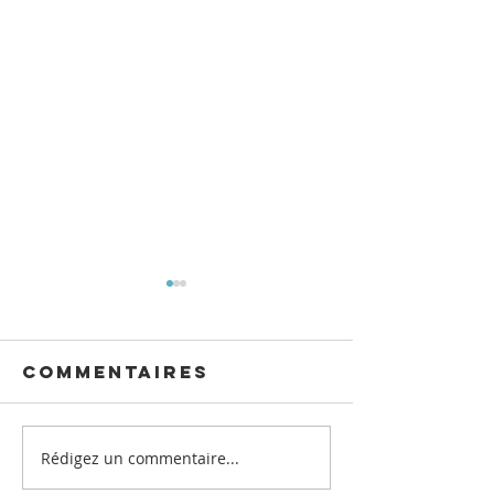
Commentaires
Rédigez un commentaire...
Semaine
Un au re
artistique du
mais pas